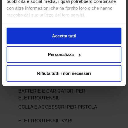
pubblicità e social media, i quali potrebbero combinarle
OFFERTE DEL MOMENTO
con altre informazioni che ha fornito loro o che hanno
raccolto dal suo utilizzo dei loro servizi.
ELETTROUTENSILI
ELETTROUTENSILI
Accetta tutti
ACCESSORI MINIUTENSILI
ACCESSORI PER LEVIGATRICI
Personalizza
ACCESSORI PER MULTIFUNZIONE
ACCESSORI PER SEGHE E SEGHETTI
AFFILATURA
Rifiuta tutti i non necessari
ASPIRATORI
BATTERIE E CARICATORI PER
ELETTROUTENSILI
COLLA E ACCESSORI PER PISTOLA
ELETTROUTENSILI VARI