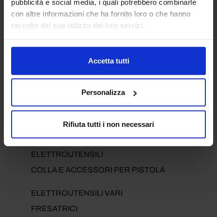
pubblicità e social media, i quali potrebbero combinarle
con altre informazioni che ha fornito loro o che hanno
ELETTROUTENSILI
raccolto dal suo utilizzo dei loro servizi.
ELETTROUTENSILI
ACCESSORI MINIUTENSILI
Accetta tutti
ACCESSORI PER LEVIGATRICI
ACCESSORI PER MULTIFUNZIONE
Personalizza
ACCESSORI PER SEGHE E SEGHETTI
AFFILATURA
Rifiuta tutti i non necessari
ASPIRATORI
BATTERIE E CARICATORI PER
ELETTROUTENSILI
COLLA E ACCESSORI PER PISTOLA
ELETTROUTENSILI VARI
FRESATRICI