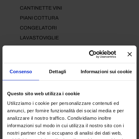
CANTINETTE VINI
PIANI COTTURA
CONGELATORI
LAVASTOVIGLIE
PICCOLI ELETTRODOMESTICI DA CUCINA
ELETTRODOMESTICI PER LA PULIZIA DELLA
CASA
Consenso
Dettagli
Informazioni sui cookie
PICCOLI ELETTRODOMESTICI PER LA CURA
DELLA PERSONA
Questo sito web utilizza i cookie
MACCHINE CAFFÈ E CIALDE
Utilizziamo i cookie per personalizzare contenuti ed
TELEVISORI
annunci, per fornire funzionalità dei social media e per
analizzare il nostro traffico. Condividiamo inoltre
informazioni sul modo in cui utilizza il nostro sito con i
nostri partner che si occupano di analisi dei dati web,
OFFERTE DEL MOMENTO