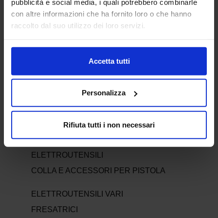
pubblicità e social media, i quali potrebbero combinarle
con altre informazioni che ha fornito loro o che hanno
ELETTROUTENSILI
raccolto dal suo utilizzo dei loro servizi.
ELETTROUTENSILI
ACCESSORI MINIUTENSILI
Accetta tutti
ACCESSORI PER LEVIGATRICI
ACCESSORI PER MULTIFUNZIONE
Personalizza
ACCESSORI PER SEGHE E SEGHETTI
AFFILATURA
Rifiuta tutti i non necessari
ASPIRATORI
BATTERIE E CARICATORI PER
ELETTROUTENSILI
COLLA E ACCESSORI PER PISTOLA
ELETTROUTENSILI VARI
FRESATRICI